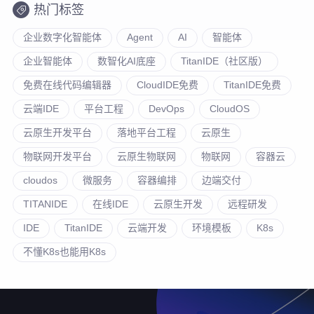
热门标签
企业数字化智能体
Agent
AI
智能体
企业智能体
数智化AI底座
TitanIDE（社区版）
免费在线代码编辑器
CloudIDE免费
TitanIDE免费
云端IDE
平台工程
DevOps
CloudOS
云原生开发平台
落地平台工程
云原生
物联网开发平台
云原生物联网
物联网
容器云
cloudos
微服务
容器编排
边端交付
TITANIDE
在线IDE
云原生开发
远程研发
IDE
TitanIDE
云端开发
环境模板
K8s
不懂K8s也能用K8s