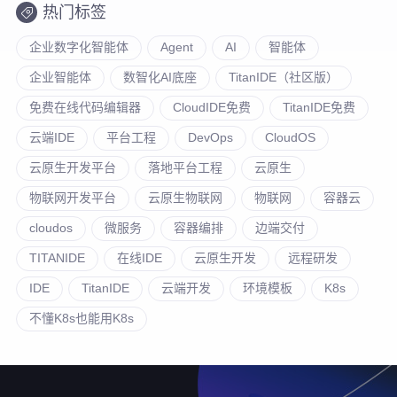
热门标签
企业数字化智能体
Agent
AI
智能体
企业智能体
数智化AI底座
TitanIDE（社区版）
免费在线代码编辑器
CloudIDE免费
TitanIDE免费
云端IDE
平台工程
DevOps
CloudOS
云原生开发平台
落地平台工程
云原生
物联网开发平台
云原生物联网
物联网
容器云
cloudos
微服务
容器编排
边端交付
TITANIDE
在线IDE
云原生开发
远程研发
IDE
TitanIDE
云端开发
环境模板
K8s
不懂K8s也能用K8s