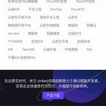
免费在线代码编辑器
CloudIDE免费
TitanIDE免费
云端IDE
平台工程
DevOps
CloudOS
云原生开发平台
落地平台工程
云原生
物联网开发平台
云原生物联网
物联网
容器云
cloudos
微服务
容器编排
边端交付
TITANIDE
在线IDE
云原生开发
远程研发
IDE
TitanIDE
云端开发
环境模板
K8s
不懂K8s也能用K8s
在云原生时代，米兰·(milan)中国创新致力于通过赋能开发者，
实现企业快速迭代与交付，大幅提升创新效率。
产品下载