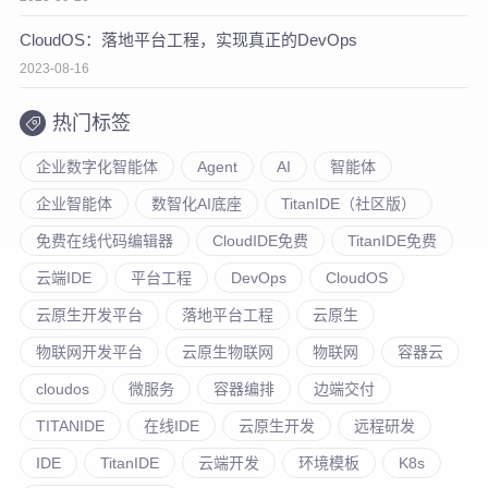
CloudOS：落地平台工程，实现真正的DevOps
2023-08-16
热门标签
企业数字化智能体
Agent
AI
智能体
企业智能体
数智化AI底座
TitanIDE（社区版）
免费在线代码编辑器
CloudIDE免费
TitanIDE免费
云端IDE
平台工程
DevOps
CloudOS
云原生开发平台
落地平台工程
云原生
物联网开发平台
云原生物联网
物联网
容器云
cloudos
微服务
容器编排
边端交付
TITANIDE
在线IDE
云原生开发
远程研发
IDE
TitanIDE
云端开发
环境模板
K8s