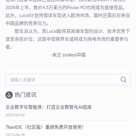
2026年上市、售价4.5万美元的Rivian R2也将成为直接竞品。
此外，Lucid计划凭借该车型进入欧洲市场，届时还需应对来自
中国品牌的竞争压力。
智车派认为，若Lucid能将其高端车型的设计、技术优势下
放至亲民价位，这款中型跨界车或将成为纯电市场的重要参与
者。
-米兰·(milan)中国
热门资讯
企业数字化智能体：打造企业数智化AI底座
2024-04-02
TitanIDE（社区版）重磅免费开放使用！
2023-09-26