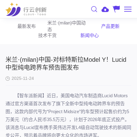
米兰·(milan)中国动
最新发布
产品更新
态
技术干货
新闻中心
米兰·(milan)中国-对标特斯拉Model Y！Lucid
中型纯电跨界车预告图发布
2025-11-24
【智车派新闻】近日，美国电动汽车制造商Lucid Motors
通过官方渠道首次发布了旗下全新中型纯电动跨界车的预告
图，这款内部代号为“Project Midsize”的车型预计起售价约为5
万美元（约合人民币35.5万元），计划于2026年底正式投产。
该消息与Lucid宣布携手英伟达开发L4级自动驾驶技术的新闻同
步公开，预示着品牌将向更大众化的市场进军。