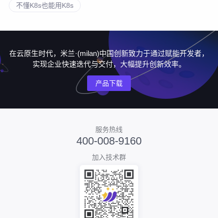
不懂K8s也能用K8s
在云原生时代，米兰·(milan)中国创新致力于通过赋能开发者，
实现企业快速迭代与交付，大幅提升创新效率。
产品下载
服务热线
400-008-9160
加入技术群