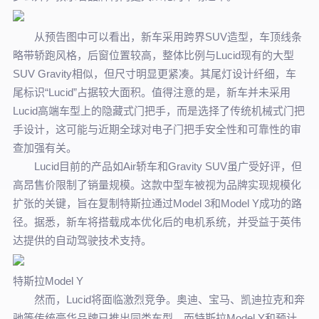
从预告图中可以看出，新车采用跨界SUV造型，车顶线条
略带轿跑风格，后窗位置较高，整体比例与Lucid现有的大型
SUV Gravity相似，但尺寸明显更紧凑。其尾灯设计纤细，车
尾标识“Lucid”占据较大面积。值得注意的是，新车并未采用
Lucid高端车型上的隐藏式门把手，而是选择了传统机械式门把
手设计，这可能与近期全球对电子门把手安全性和可靠性的审
查加强有关。
Lucid目前的产品如Air轿车和Gravity SUV虽广受好评，但
高昂售价限制了销量规模。这款中型车被视为品牌实现规模化
扩张的关键，旨在复制特斯拉通过Model 3和Model Y成功的路
径。据悉，新车将搭载成本优化后的电机系统，并受益于英伟
达提供的自动驾驶技术支持。
特斯拉Model Y
然而，Lucid将面临激烈竞争。奥迪、宝马、凯迪拉克和奔
驰等传统豪华品牌已推出同类车型，而特斯拉Model Y和预计